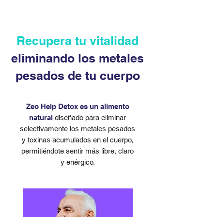
Lee el mensaje dentro del
fuera del alcance de los niños. Lote y
Telefono: +57 302 505 0962
empaque activando a nivel de
fecha de expiración marcados al
Elaborado por: Vital Homeophatic -
subconciente.
costado de la etiqueta.
Bogotá, Colombia.
Guardar en su empaque original,
Recupera tu vitalidad
lejos de radiación, humedad y
calor.
eliminando los metales
pesados de tu cuerpo
Zeo Help Detox es un alimento
natural
diseñado para
eliminar
selectivamente los metales pesados
y toxinas acumulados en el cuerpo,
permitiéndote sentir más libre, claro
y enérgico.