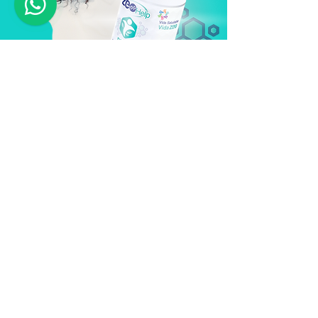
Empieza a
transformar tu vida,
¡Hoy mismo!
Experimenta una revitalización interna y
una mejora significativa en tu calidad de
vida.