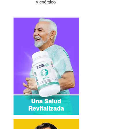
y enérgico.
metálicos. Dosis probada sin
toxicidad 150 g.
Una Salud
Revitalizada