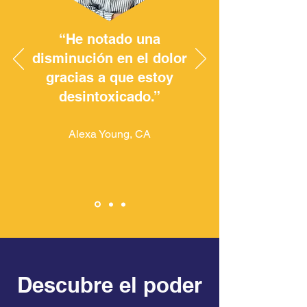
“He notado una
disminución en el dolor
gracias a que estoy
desintoxicado.”
Alexa Young, CA
Descubre el poder